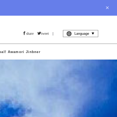
×
share
tweet
|
Language
bal! Awamori Jinbner