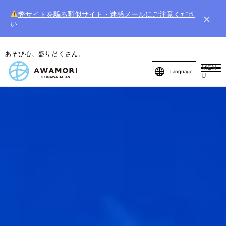
弊サイトを騙る類似サイト・迷惑メールにご注意くださ
×
い
あそび心、盛りだくさん。
MEN
Language
U