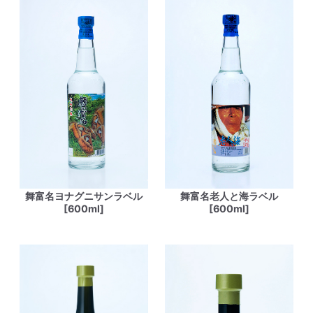
舞富名ヨナグニサンラベル
舞富名老人と海ラベル
[600ml]
[600ml]