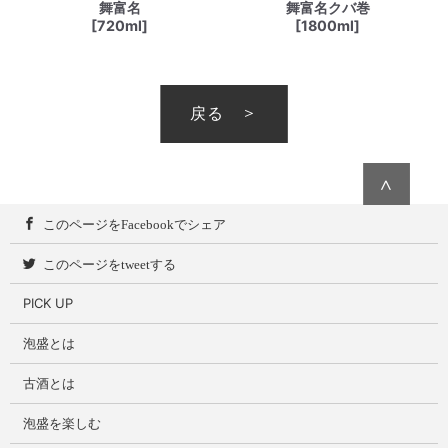
舞富名
舞富名クバ巻
[720ml]
[1800ml]
戻る
∧
このページをFacebookでシェア
このページをtweetする
PICK UP
泡盛とは
古酒とは
泡盛を楽しむ