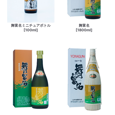
舞富名ミニチュアボトル
舞富名
[100ml]
[1800ml]