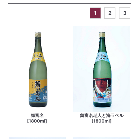
1
2
3
舞富名
舞富名老人と海ラベル
[1800ml]
[1800ml]