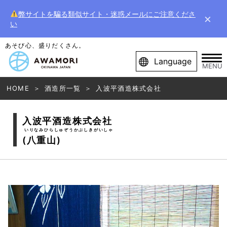
弊サイトを騙る類似サイト・迷惑メールにご注意くださ
×
い
あそび心、盛りだくさん。
Language
MENU
HOME
酒造所一覧
入波平酒造株式会社
入波平酒造株式会社
いりなみひらしゅぞうかぶしきがいしゃ
(八重山)