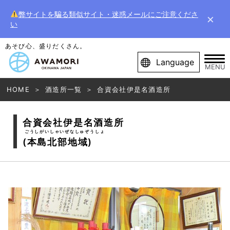
弊サイトを騙る類似サイト・迷惑メールにご注意くださ
×
い
あそび心、盛りだくさん。
Language
MENU
HOME
酒造所一覧
合資会社伊是名酒造所
合資会社伊是名酒造所
ごうしがいしゃいぜなしゅぞうしょ
(本島北部地域)