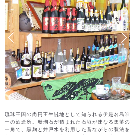
琉球王国の尚円王生誕地として知られる伊是名島唯
一の酒造所。珊瑚石が積まれた石垣が連なる集落の
一角で、黒麹と井戸水を利用した昔ながらの製法を