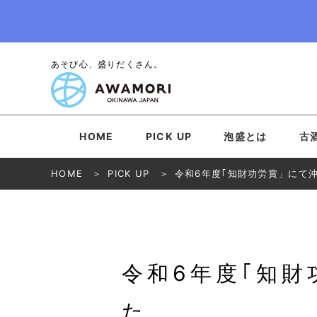
あそび心、盛りだくさん。
HOME
PICK UP
泡盛とは
古
HOME
PICK UP
令和6年度｢知財功労賞」にて
令和6年度｢知
た