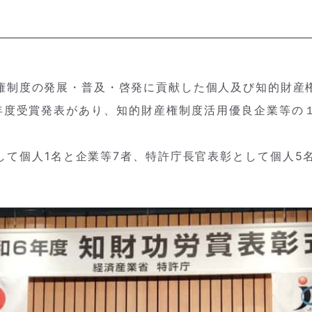
権制度の発展・普及・啓発に貢献した個人及び知的財産
年度受賞発表があり、
知的財産権制度活用優良企業等
の
て個人1名と企業等7者、特許庁長官表彰として個人5