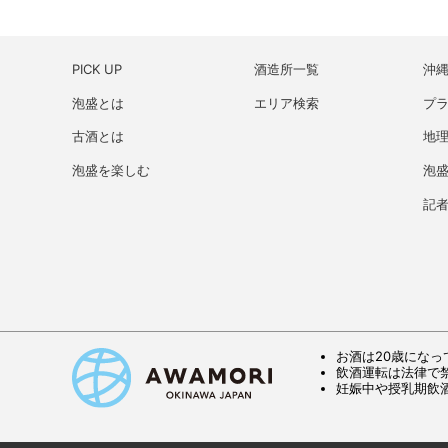
PICK UP
酒造所一覧
沖
泡盛とは
エリア検索
プ
古酒とは
地理
泡盛を楽しむ
泡
記
お酒は20歳になっ
飲酒運転は法律で
妊娠中や授乳期飲