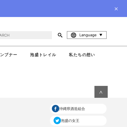
×
Language
ンブナー
泡盛トレイル
私たちの想い
∧
沖縄県酒造組合
泡盛の女王