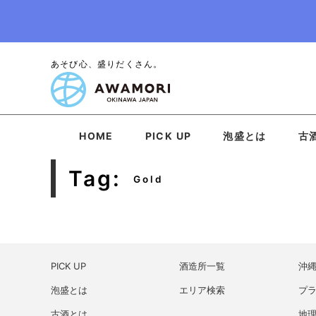
あそび心、盛りだくさん。
HOME
PICK UP
泡盛とは
古
Tag:
Gold
PICK UP
酒造所一覧
沖
泡盛とは
エリア検索
プ
古酒とは
地理