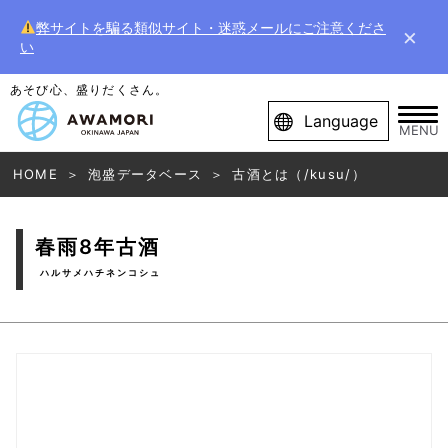
弊サイトを騙る類似サイト・迷惑メールにご注意くださ
×
い
あそび心、盛りだくさん。
Language
MENU
HOME
泡盛データベース
古酒とは（/kusu/）
春雨8年古酒
ハルサメハチネンコシュ