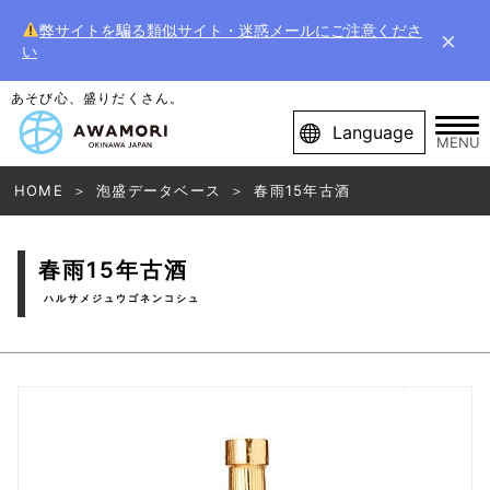
弊サイトを騙る類似サイト・迷惑メールにご注意くださ
×
い
あそび心、盛りだくさん。
Language
MENU
HOME
泡盛データベース
春雨15年古酒
春雨15年古酒
ハルサメジュウゴネンコシュ