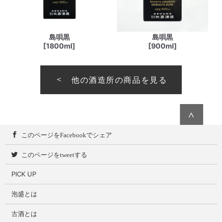
島唄黒
島唄黒
[1800ml]
[900ml]
他の酒造所の商品を見る
∧
このページをFacebookでシェア
このページをtweetする
PICK UP
泡盛とは
古酒とは