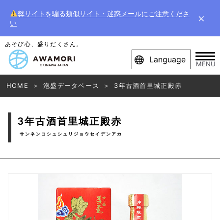
弊サイトを騙る類似サイト・迷惑メールにご注意くださ
×
い
あそび心、盛りだくさん。
Language
MENU
HOME
泡盛データベース
3年古酒首里城正殿赤
3年古酒首里城正殿赤
サンネンコシュシュリジョウセイデンアカ