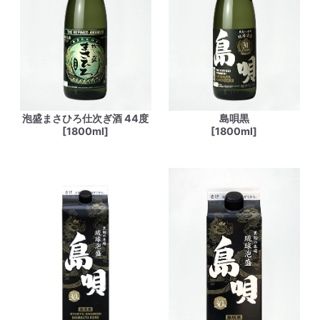
泡盛まさひろ仕次ぎ酒 44度
島唄黒
[1800ml]
[1800ml]