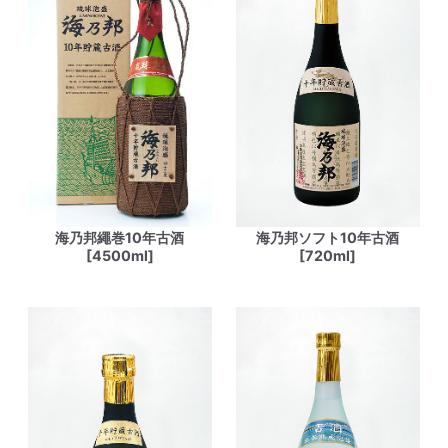
海乃邦繩巻10年古酒
海乃邦ソフト10年古酒
[4500ml]
[720ml]