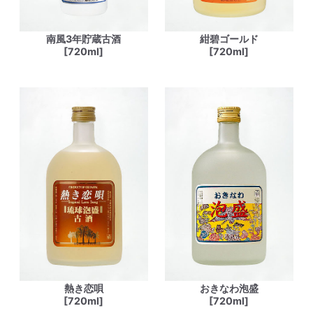
南風3年貯蔵古酒
紺碧ゴールド
[720ml]
[720ml]
熱き恋唄
おきなわ泡盛
[720ml]
[720ml]