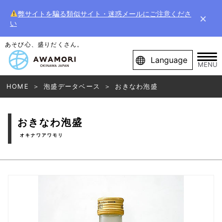
弊サイトを騙る類似サイト・迷惑メールにご注意くださ
×
い
あそび心、盛りだくさん。
Language
MENU
HOME
泡盛データベース
おきなわ泡盛
おきなわ泡盛
オキナワアワモリ