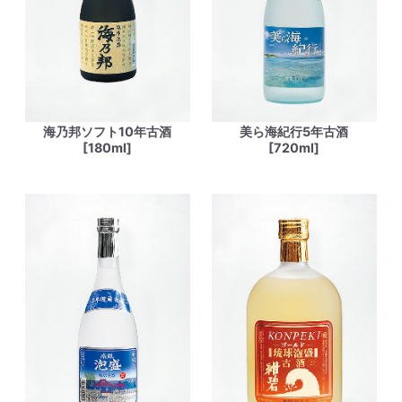
海乃邦ソフト10年古酒
美ら海紀行5年古酒
[180ml]
[720ml]