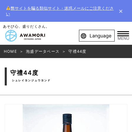
弊サイトを騙る類似サイト・迷惑メールにご注意くださ
×
い
あそび心、盛りだくさん。
Language
MENU
HOME
泡盛データベース
守禮44度
守禮44度
シュレイヨンジュウヨンド