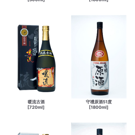
暖流古酒
守禮原酒51度
[720ml]
[1800ml]