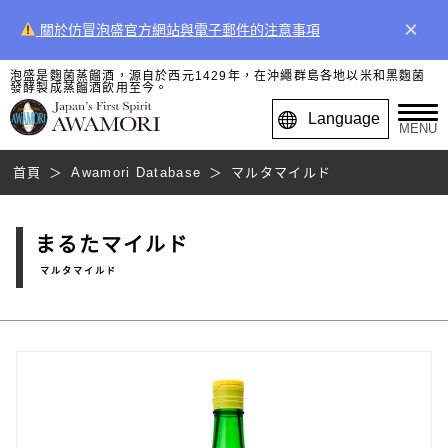
×
關於仿冒泡盛官方網站與電子郵件的注意事項
泡盛是麴菌蒸餾酒，源自於西元1429年，在沖繩群島各地以米和黑麴菌
發酵製成蒸餾酒飲用至今。
Language
MENU
首頁
Awamori Database
マルタマイルド
まるたマイルド
マルタマイルド