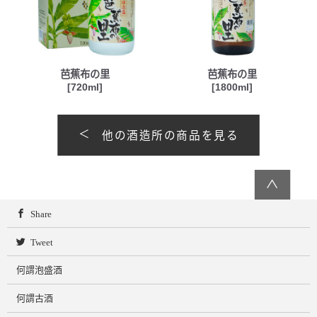
芭蕉布の里
芭蕉布の里
[720ml]
[1800ml]
他の酒造所の商品を見る
∧
Share
Tweet
何謂泡盛酒
何謂古酒