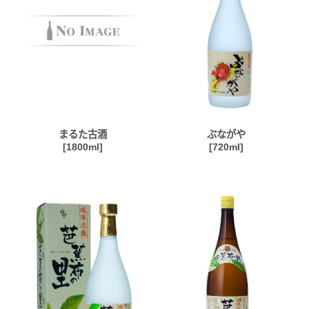
まるた古酒
ぶながや
[1800ml]
[720ml]