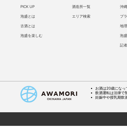
PICK UP
酒造所一覧
沖
泡盛とは
エリア検索
プ
古酒とは
地理
泡盛を楽しむ
泡
記
お酒は20歳になっ
飲酒運転は法律で
妊娠中や授乳期飲