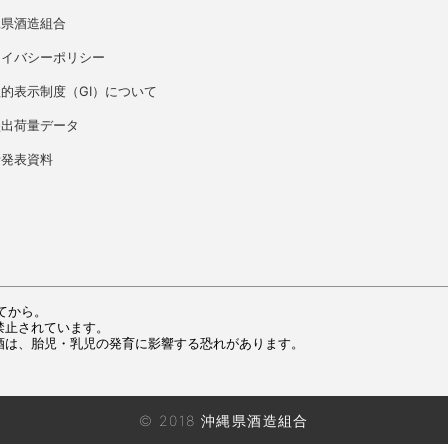
縄県酒造組合
ライバシーポリシー
的表示制度（GI）について
盛出荷量データ
者発表資料
てから。
禁止されています。
酒は、胎児・乳児の発育に影響する恐れがあります。
© 2018 沖縄県酒造組合