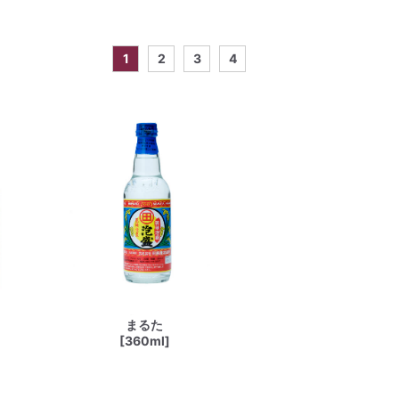
1
2
3
4
まるた
[360ml]