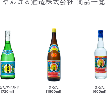
やんばる酒造株式会社
商品一覧
るたマイルド
まるた
まるた
[720ml]
[1800ml]
[600ml]