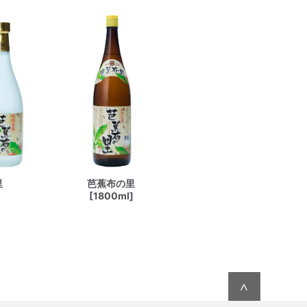
里
芭蕉布の里
[1800ml]
∧