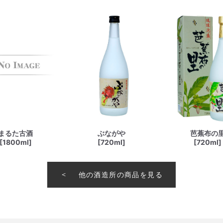
まるた古酒
ぶながや
芭蕉布の
[1800ml]
[720ml]
[720ml]
他の酒造所の商品を見る