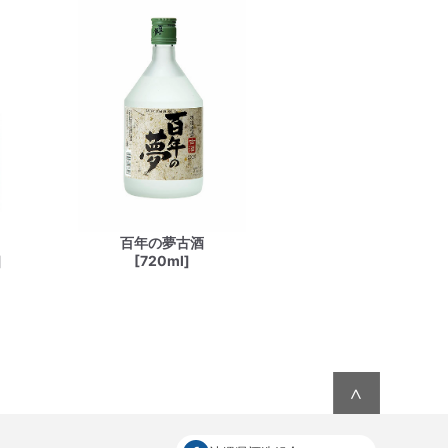
百年の夢古酒
]
[720ml]
∧