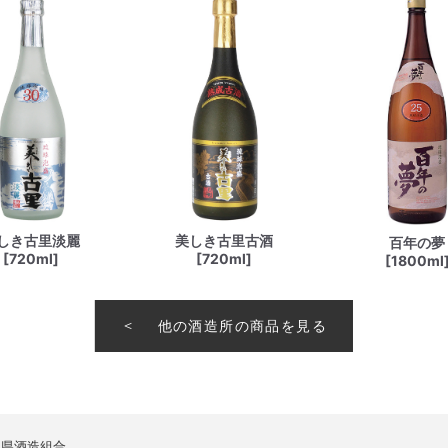
しき古里淡麗
美しき古里古酒
百年の夢
[720ml]
[720ml]
[1800ml
他の酒造所の商品を見る
縄県酒造組合