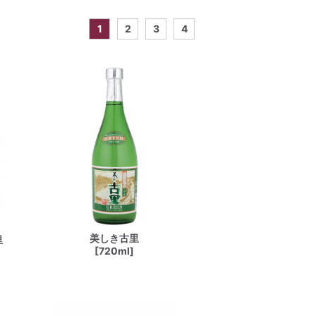
1
2
3
4
美しき古里
里
[720ml]