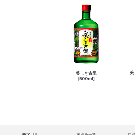
美
美しき古里
[500ml]
PICK UP
酒造所一覧
沖