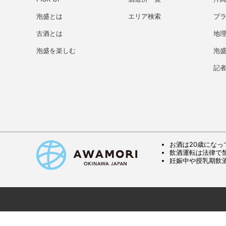
泡盛とは
エリア検索
プ
古酒とは
地理
泡盛を楽しむ
泡
記
お酒は20歳になっ
飲酒運転は法律で
妊娠中や授乳期飲