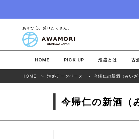
あそび心、盛りだくさん。
HOME
PICK UP
泡盛とは
古
HOME
泡盛データベース
今帰仁の新酒（みいざ
今帰仁の新酒（