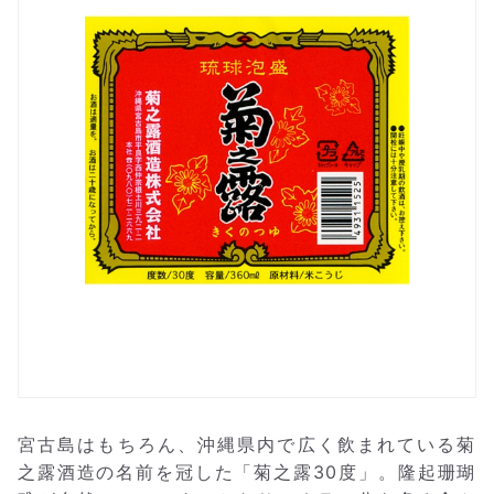
宮古島はもちろん、沖縄県内で広く飲まれている菊
之露酒造の名前を冠した「菊之露30度」。隆起珊瑚