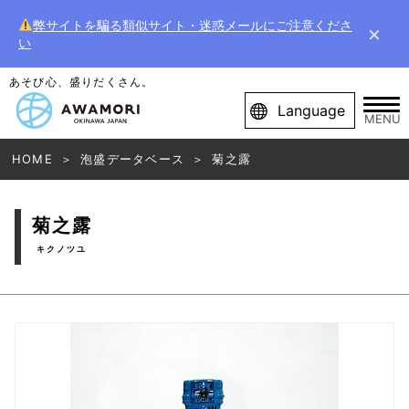
弊サイトを騙る類似サイト・迷惑メールにご注意くださ
×
い
あそび心、盛りだくさん。
Language
MENU
HOME
泡盛データベース
菊之露
菊之露
キクノツユ