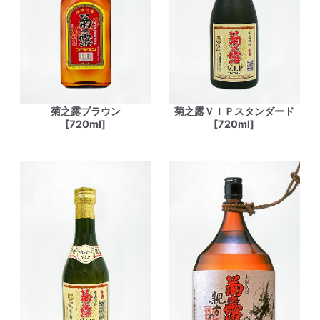
菊之露ブラウン
菊之露ＶＩＰスタンダード
[720ml]
[720ml]