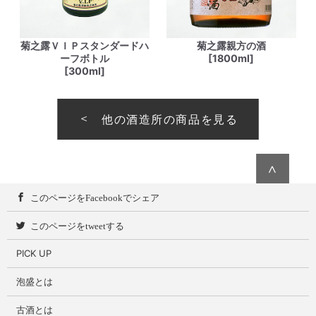
菊之露ＶＩＰスタンダードハ
菊之露親方の酒
ーフボトル
[1800ml]
[300ml]
他の酒造所の商品を見る
∧
このページをFacebookでシェア
このページをtweetする
PICK UP
泡盛とは
古酒とは