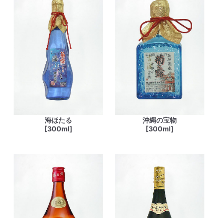
海ほたる
沖縄の宝物
[300ml]
[300ml]