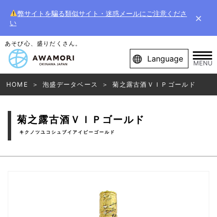
弊サイトを騙る類似サイト・迷惑メールにご注意くださ
×
い
あそび心、盛りだくさん。
Language
MENU
HOME
泡盛データベース
菊之露古酒ＶＩＰゴールド
菊之露古酒ＶＩＰゴールド
キクノツユコシュブイアイピーゴールド