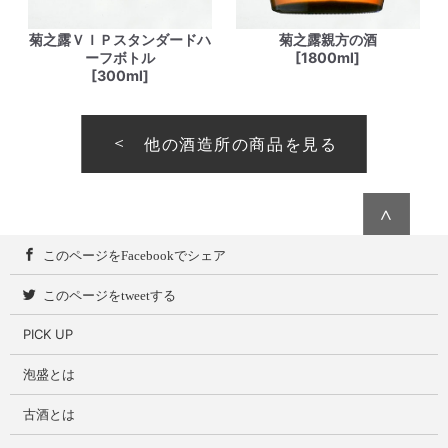
菊之露ＶＩＰスタンダードハ
菊之露親方の酒
ーフボトル
[1800ml]
[300ml]
他の酒造所の商品を見る
∧
このページをFacebookでシェア
このページをtweetする
PICK UP
泡盛とは
古酒とは