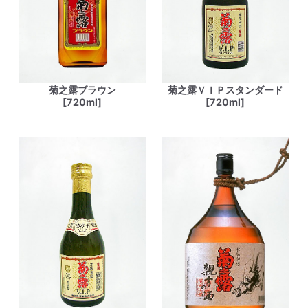
菊之露ブラウン
菊之露ＶＩＰスタンダード
[720ml]
[720ml]