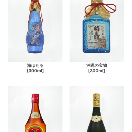
海ほたる
沖縄の宝物
[300ml]
[300ml]