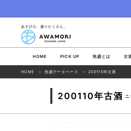
あそび心、盛りだくさん。
HOME
PICK UP
泡盛とは
古
HOME
泡盛データベース
200110年古酒
200110年古酒
ニ