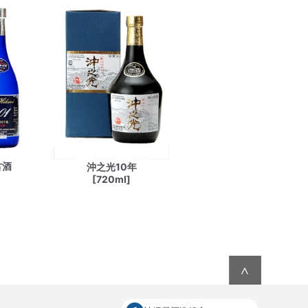
古酒
沖之光10年
[720ml]
∧