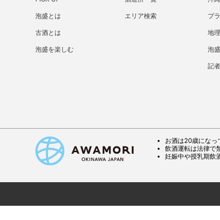
泡盛とは
エリア検索
プ
古酒とは
地理
泡盛を楽しむ
泡
記
お酒は20歳になっ
飲酒運転は法律で
妊娠中や授乳期飲