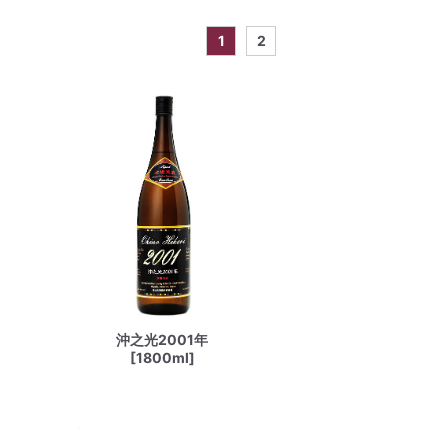
1
2
沖之光2001年
[1800ml]