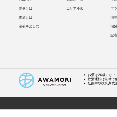
泡盛とは
エリア検索
プ
古酒とは
地理
泡盛を楽しむ
泡
記
お酒は20歳になっ
飲酒運転は法律で
妊娠中や授乳期飲