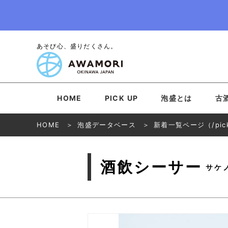
あそび心、盛りだくさん。
HOME
PICK UP
泡盛とは
古
HOME
泡盛データベース
新着一覧ページ（/pick
酒飲シーサー
サケ