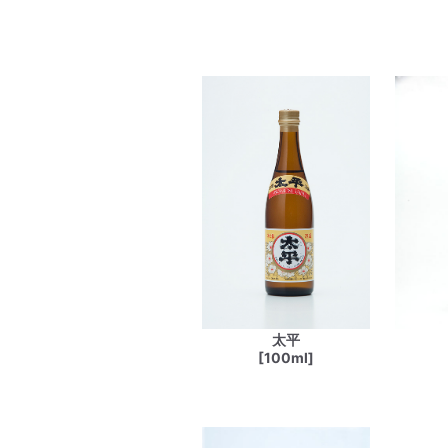
太平
[100ml]