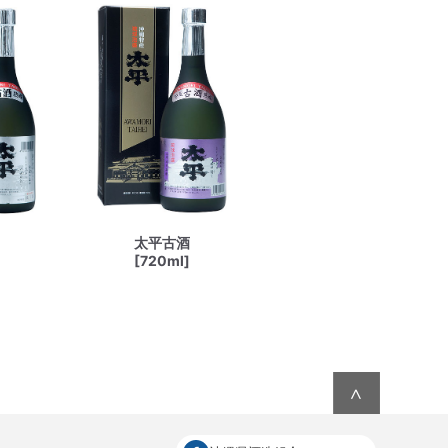
太平古酒
[720ml]
∧