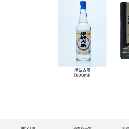
津波古酒
[600ml]
PICK UP
酒造所一覧
沖