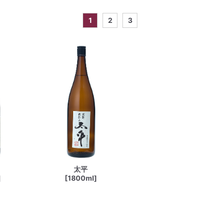
1
2
3
太平
]
[1800ml]