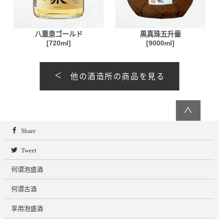
八重泉ゴールド
黒真珠五升壷
[720ml]
[9000ml]
他の酒造所の商品を見る
∧
Share
Tweet
何谓泡盛酒
何谓古酒
享用泡盛酒