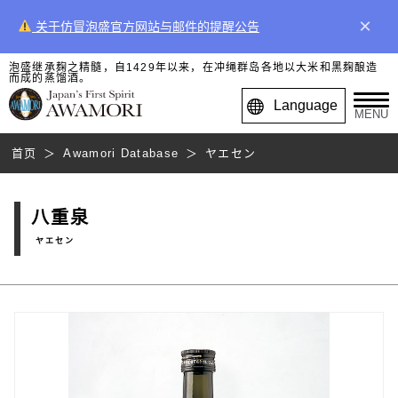
×
关于仿冒泡盛官方网站与邮件的提醒公告
泡盛继承麹之精髓，自1429年以来，在冲绳群岛各地以大米和黑麹酿造
而成的蒸馏酒。
Language
MENU
首页
Awamori Database
ヤエセン
八重泉
ヤエセン