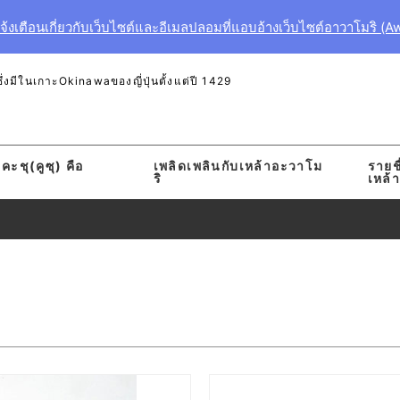
งเตือนเกี่ยวกับเว็บไซต์และอีเมลปลอมที่แอบอ้างเว็บไซต์อาวาโมริ (A
งมีในเกาะOkinawaของญี่ปุ่นตั้งแต่ปี 1429
คะชุ(คูซุ) คือ
เพลิดเพลินกับเหล้าอะวาโม
รายชื
ริ
เหล้