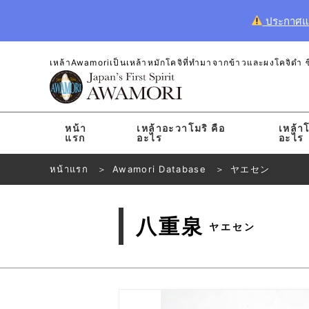
ประกาศแจ้
เหล้าAwamoriเป็นเหล้าหมักโคจิที่ทำมาจากข้าวและผงโคจิดำ ซึ่
หน้า
เหล้าอะวาโมริ คือ
เหล้าโ
แรก
อะไร
อะไร
หน้าแรก
Awamori Database
ヤエセン
八重泉
ヤエセン