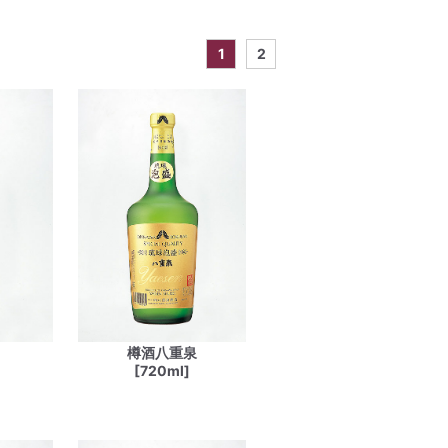
1
2
樽酒八重泉
[720ml]