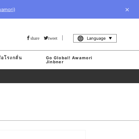
×
wamori)
|
Language
share
tweet
่อโรงกลั่น
Go Global! Awamori
า
Jinbner