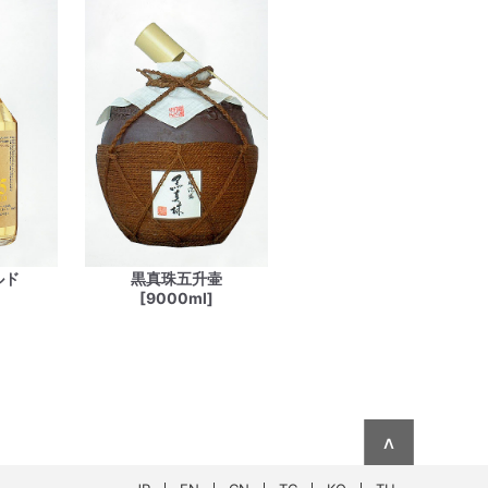
ルド
黒真珠五升壷
[9000ml]
∧