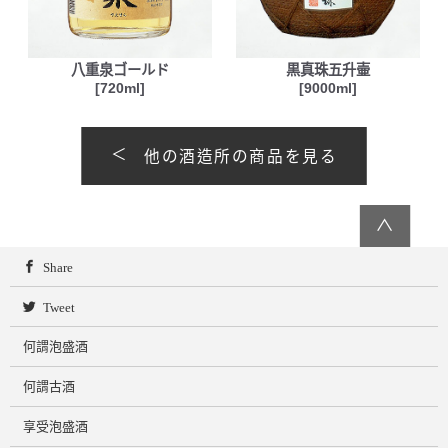
八重泉ゴールド
黒真珠五升壷
[720ml]
[9000ml]
他の酒造所の商品を見る
∧
Share
Tweet
何謂泡盛酒
何謂古酒
享受泡盛酒