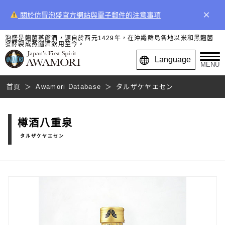
×
關於仿冒泡盛官方網站與電子郵件的注意事項
泡盛是麴菌蒸餾酒，源自於西元1429年，在沖繩群島各地以米和黑麴菌
發酵製成蒸餾酒飲用至今。
Language
MENU
首頁
Awamori Database
タルザケヤエセン
樽酒八重泉
タルザケヤエセン