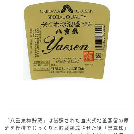
「八重泉樽貯蔵」は厳選された直火式地釜蒸留の原
酒を樫樽でじっくりと貯蔵熟成させた後「黒真珠」