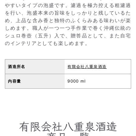
やすいタイプの泡盛です。濾過を極力控える粗濾過
を行い、泡盛本来の旨味をしっかりと残しているた
め、上品な含み香と独特のふくらみある味わいが楽
しめます。職人が一つ一つ手作業で巻く沖縄伝統の
シュロ巻壺（五升）入で、贈答品として、また自宅
のインテリアとしても楽しめます。
酒造所名
有限会社八重泉酒造
内容量
9000 ml
有限会社八重泉酒造