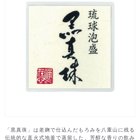
「黒真珠」は老麹で仕込んだもろみを八重山に残る
伝統的な直火式地釜で蒸留した、芳醇な香りの飲み