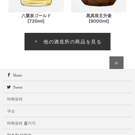
八重泉ゴールド
黒真珠五升壷
[720ml]
[9000ml]
他の酒造所の商品を見る
∧
Share
Tweet
아와모리
구스
아와모리 즐기기
양조장 일람표