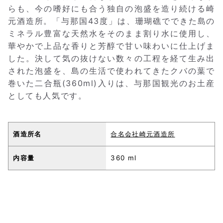
らも、今の嗜好にも合う独自の泡盛を造り続ける崎
元酒造所。「与那国43度」は、珊瑚礁でできた島の
ミネラル豊富な天然水をそのまま割り水に使用し、
華やかで上品な香りと芳醇で甘い味わいに仕上げま
した。決して気の抜けない数々の工程を経て生み出
された泡盛を、島の生活で使われてきたクバの葉で
巻いた二合瓶(360ml)入りは、与那国観光のお土産
としても人気です。
酒造所名
合名会社崎元酒造所
内容量
360 ml