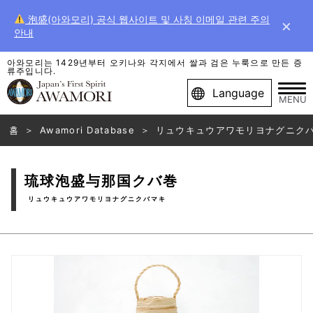
泡盛(아와모리) 공식 웹사이트 및 사칭 이메일 관련 주의
×
안내
아와모리는 1429년부터 오키나와 각지에서 쌀과 검은 누룩으로 만든 증
류주입니다.
Language
MENU
홈
Awamori Database
リュウキュウアワモリヨナグニク
琉球泡盛与那国クバ巻
リュウキュウアワモリヨナグニクバマキ