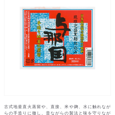
古式地釜直火蒸留や、直接、米や麹、水に触れなが
らの手造りに徹し、昔ながらの製法と味を守りなが