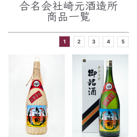
合名会社崎元酒造所
商品一覧
1
2
3
4
5