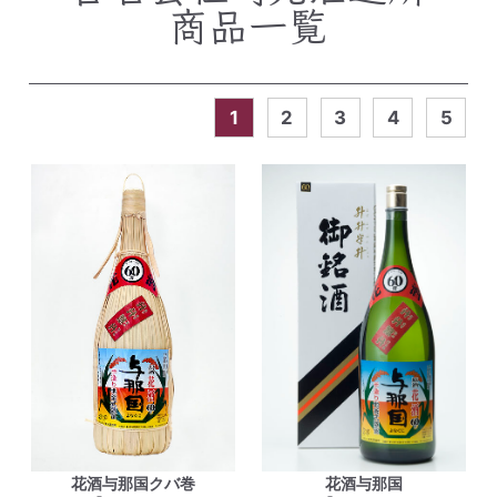
商品一覧
1
2
3
4
5
花酒与那国クバ巻
花酒与那国