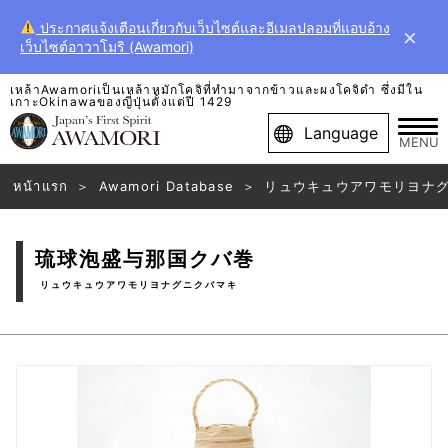
ประกาศแจ้งเตือนเกี่ยวกับเว็บไซต์และอีเมลปลอมที่แอบอ้าง
×
เว็บไซต์อาวาโมริ (Awamori)
เหล้าAwamoriเป็นเหล้าหมักโคจิที่ทำมาจากข้าวและผงโคจิดำ ซึ่งมีใน
เกาะOkinawaของญี่ปุ่นตั้งแต่ปี 1429
Language
MENU
หน้าแรก
Awamori Database
リュウキュウアワモリヨナ
琉球泡盛与那国クバ巻
リュウキュウアワモリヨナグニクバマキ