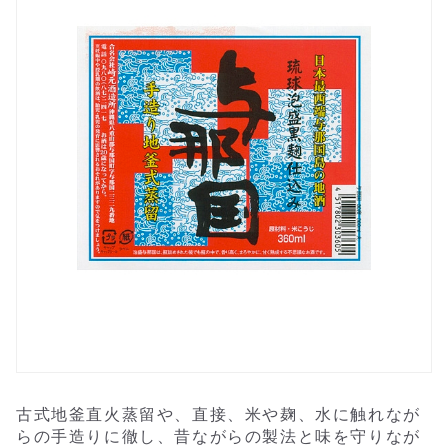
古式地釜直火蒸留や、直接、米や麹、水に触れなが
らの手造りに徹し、昔ながらの製法と味を守りなが