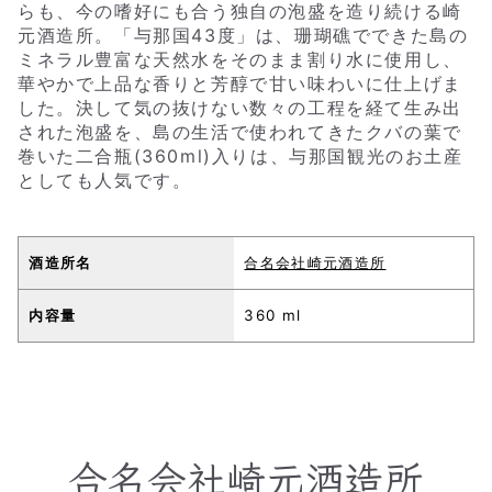
らも、今の嗜好にも合う独自の泡盛を造り続ける崎
元酒造所。「与那国43度」は、珊瑚礁でできた島の
ミネラル豊富な天然水をそのまま割り水に使用し、
華やかで上品な香りと芳醇で甘い味わいに仕上げま
した。決して気の抜けない数々の工程を経て生み出
された泡盛を、島の生活で使われてきたクバの葉で
巻いた二合瓶(360ml)入りは、与那国観光のお土産
としても人気です。
酒造所名
合名会社崎元酒造所
内容量
360 ml
合名会社崎元酒造所