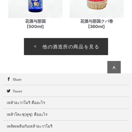
花酒与那国
花酒与那国クバ巻
[500ml]
[360ml]
他の酒造所の商品を見る
∧
Share
Tweet
เหล้าอะวาโมริ คืออะไร
เหล้าโคะชุ(คูซุ) คืออะไร
เพลิดเพลินกับเหล้าอะวาโมริ