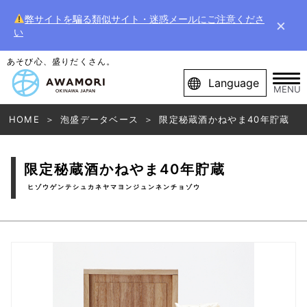
弊サイトを騙る類似サイト・迷惑メールにご注意くださ
×
い
あそび心、盛りだくさん。
Language
MENU
HOME
泡盛データベース
限定秘蔵酒かねやま40年貯蔵
限定秘蔵酒かねやま40年貯蔵
ヒゾウゲンテシュカネヤマヨンジュンネンチョゾウ