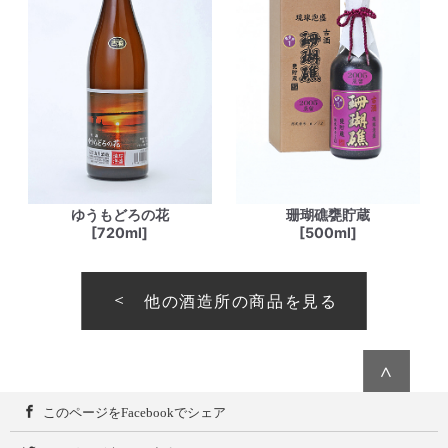
ゆうもどろの花
珊瑚礁甕貯蔵
[720ml]
[500ml]
他の酒造所の商品を見る
∧
このページをFacebookでシェア