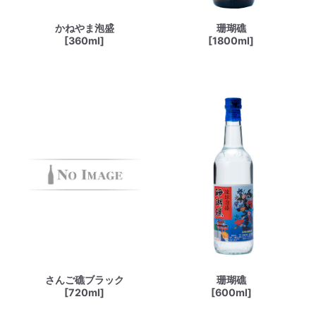
かねやま泡盛
珊瑚礁
[360ml]
[1800ml]
さんご礁ブラック
珊瑚礁
[720ml]
[600ml]