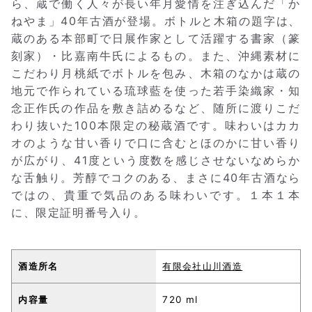
ら、蔵で働く人々が長い年月愛情を注ぎ込んだ「か
ねやま」40年古酒が登場。ボトルと木箱の題字は、
蔵のある本部町で日展作家として活躍する書家（篆
刻家）・比嘉南牛氏によるもの。また、沖縄素材に
こだわり月桃紙でボトルを包み、木箱のなかは蔵の
地元で作られている琉球藍を使った若手染織家・知
念正作氏の作品を敷き詰めるなど、随所に渡りこだ
わり抜いた100本限定の秘蔵酒です。味わいはカカ
オのような甘い香りで口に含むとほのかに甘い香り
が広がり、41度という度数を感じさせないなめらか
な舌触り。芳醇でコクのある、まさに40年古酒なら
ではの、貴重で気品のある味わいです。１本１本
に、限定証明番号入り。
酒造所名
有限会社山川酒造
内容量
720 ml