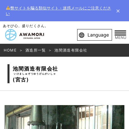
弊サイトを騙る類似サイト・迷惑メールにご注意くださ
×
い
あそび心、盛りだくさん。
Language
MENU
HOME
酒造所一覧
池間酒造有限会社
池間酒造有限会社
いけましゅぞうゆうげんがいしゃ
(宮古)