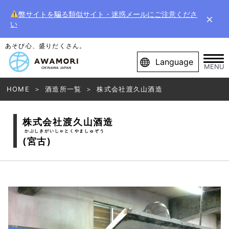
弊サイトを騙る類似サイト・迷惑メールにご注意くださ
×
い
あそび心、盛りだくさん。
Language
MENU
HOME
酒造所一覧
株式会社渡久山酒造
株式会社渡久山酒造
かぶしきがいしゃとくやましゅぞう
(宮古)