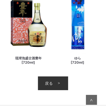
琉球泡盛古酒豊年
ゆら
[720ml]
[720ml]
戻る
∧