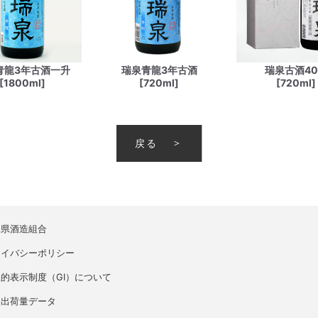
青龍3年古酒一升
瑞泉青龍3年古酒
瑞泉古酒4
[1800ml]
[720ml]
[720ml]
戻る
縄県酒造組合
ライバシーポリシー
的表示制度（GI）について
盛出荷量データ