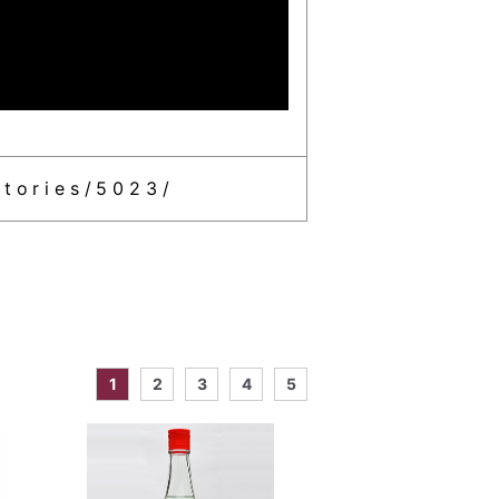
stories/5023/
1
2
3
4
5