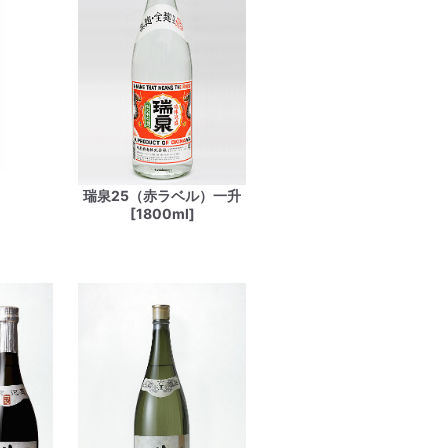
瑞泉25（赤ラベル）一升
[1800ml]