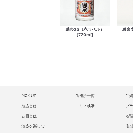
瑞泉25（赤ラベル）
瑞泉
[720ml]
PICK UP
酒造所一覧
沖
泡盛とは
エリア検索
プ
古酒とは
地理
泡盛を楽しむ
泡