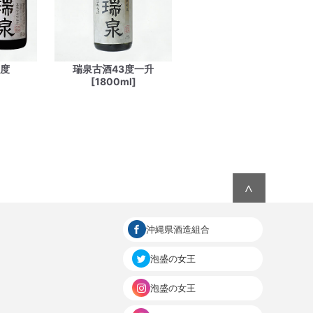
0度
瑞泉古酒43度一升
[1800ml]
∧
沖縄県酒造組合
泡盛の女王
泡盛の女王