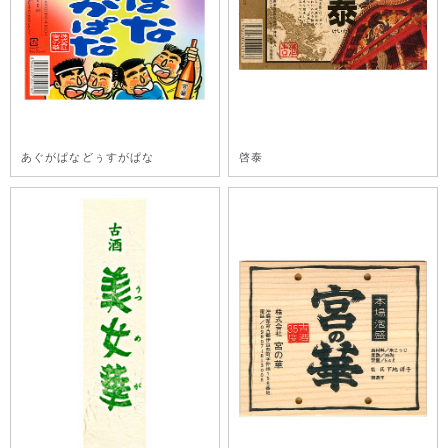
あぐがぱなどぅすがぱな
啓泰