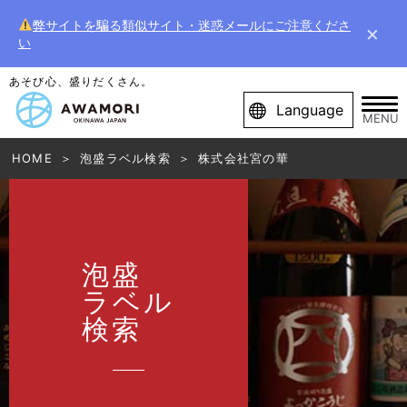
弊サイトを騙る類似サイト・迷惑メールにご注意くださ
×
い
あそび心、盛りだくさん。
Language
MENU
HOME
泡盛ラベル検索
株式会社宮の華
泡盛
ラベル
検索