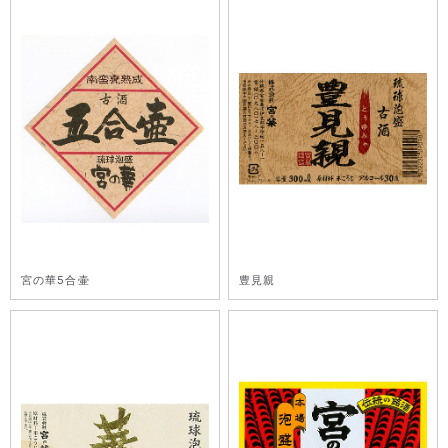
宮の華5合壷
豊見親