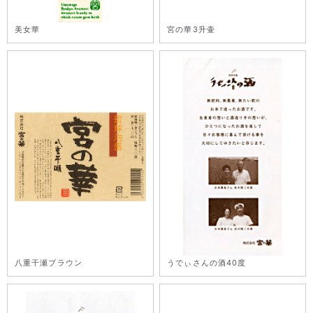
美女華
宮の華3升壷
八重干瀬ブラウン
うでぃさんの酒40度