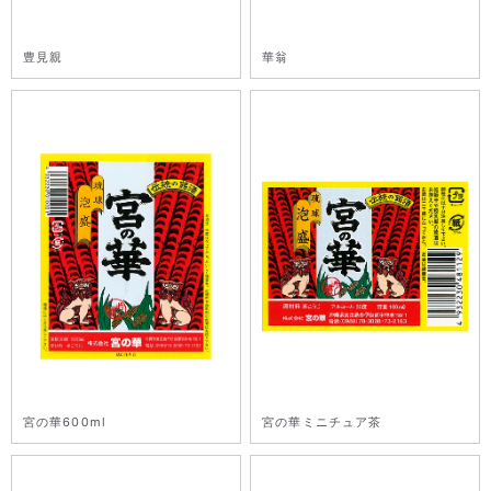
豊見親
華翁
宮の華600ml
宮の華ミニチュア茶