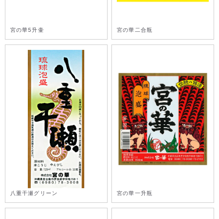
宮の華5升壷
宮の華二合瓶
八重干瀬グリーン
宮の華一升瓶