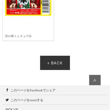
宮の華ミニチュア白
« BACK
∧
このページをFacebookでシェア
このページをtweetする
PICK UP