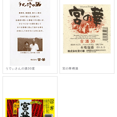
うでぃさんの酒30度
宮の華樽酒