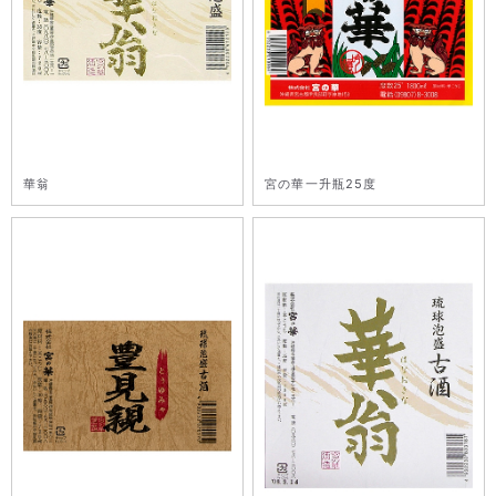
華翁
宮の華一升瓶25度