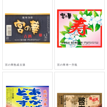
宮の華熟成古酒
宮の華寿一升瓶