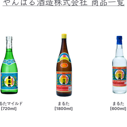
やんばる酒造株式会社
商品一覧
るたマイルド
まるた
まるた
[720ml]
[1800ml]
[600ml]