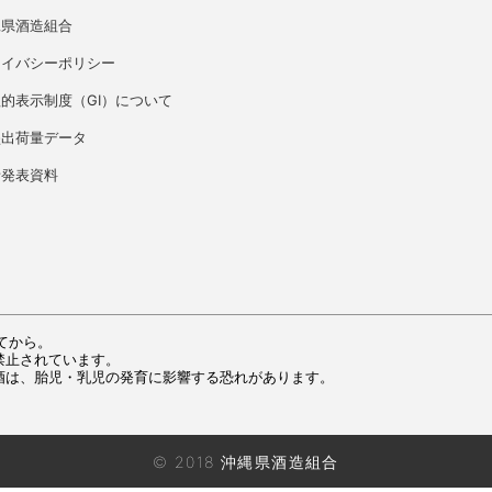
縄県酒造組合
ライバシーポリシー
的表示制度（GI）について
盛出荷量データ
者発表資料
てから。
禁止されています。
酒は、胎児・乳児の発育に影響する恐れがあります。
© 2018 沖縄県酒造組合