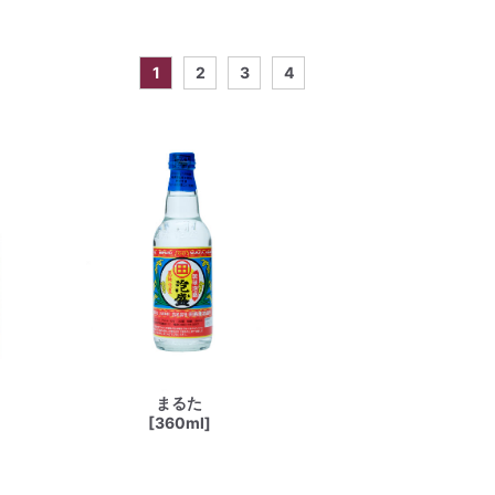
1
2
3
4
まるた
[360ml]