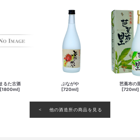
まるた古酒
ぶながや
芭蕉布の
[1800ml]
[720ml]
[720ml]
他の酒造所の商品を見る