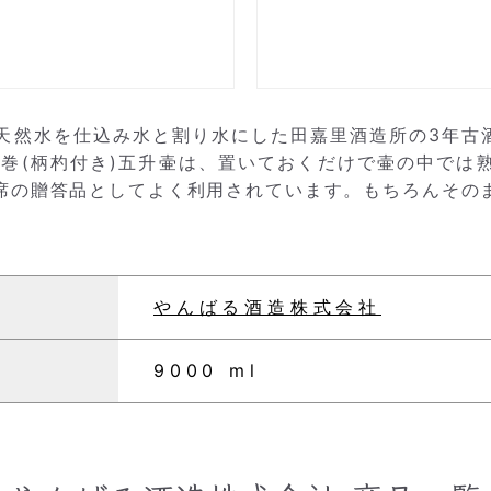
天然水を仕込み水と割り水にした田嘉里酒造所の3年古酒
ロ巻(柄杓付き)五升壷は、置いておくだけで壷の中では
席の贈答品としてよく利用されています。もちろんその
やんばる酒造株式会社
9000 ml