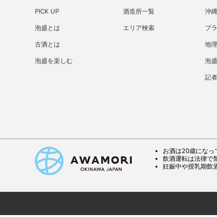
PICK UP
酒造所一覧
沖
泡盛とは
エリア検索
プ
古酒とは
地理
泡盛を楽しむ
泡
記
お酒は20歳になっ
飲酒運転は法律で
妊娠中や授乳期飲