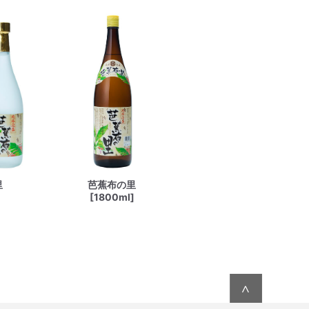
里
芭蕉布の里
[1800ml]
∧