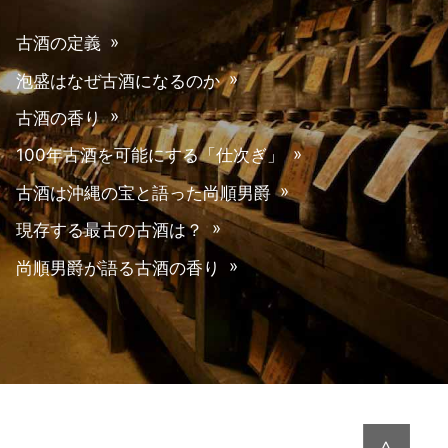
古酒の定義
泡盛はなぜ古酒になるのか
古酒の香り
100年古酒を可能にする「仕次ぎ」
古酒は沖縄の宝と語った尚順男爵
現存する最古の古酒は？
尚順男爵が語る古酒の香り
∧