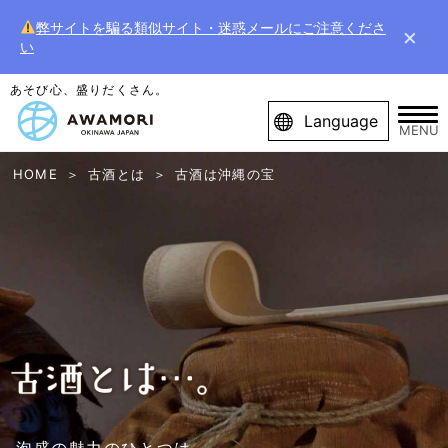
弊サイトを騙る類似サイト・迷惑メールにご注意くださ
×
い
あそび心、盛りだくさん。
Language
MENU
HOME
古酒とは
古酒は沖縄の宝